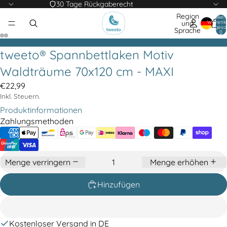
30 Tage Rückgaberecht
Region
Artikel
Warenk
und
insgesa
Sprache
0
tweeto® Spannbettlaken Motiv
Waldträume 70x120 cm - MAXI
€22,99
Inkl. Steuern.
Produktinformationen
Zahlungsmethoden
Menge verringern
Menge erhöhen
Hinzufügen
Kostenloser Versand in DE