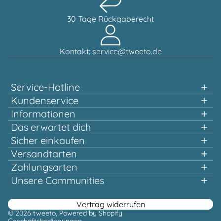
30 Tage Rückgaberecht
Kontakt: service@tweeto.de
Service-Hotline
Unterstützung und Beratung unter:
Kundenservice
Informationen
0151 58707657
Das erwartet dich
Schnelles einkaufen
Sicher einkaufen
Mo-Di & Do-Fr, 10:00 - 12:00 Uhr
Mehrfach ausgezeichnet und zertifiziert!
Versandtarten
Qualität, die sich lohnt
Zahlungsarten
Schon ab 100,00 € versandtkostenfrei*
Oder über unser
Unsere Communities
Kontaktformular
Facebook
Instagram
Youtube
Pinterest
Vertrag widerrufen
© 2026
tweeto
, Powered by Shopify
Geschäftsbedingungen