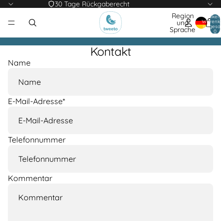
30 Tage Rückgaberecht
Region
Artikel
Warenk
und
insgesa
Sprache
0
Kontakt
Name
E-Mail-Adresse
*
Telefonnummer
Kommentar