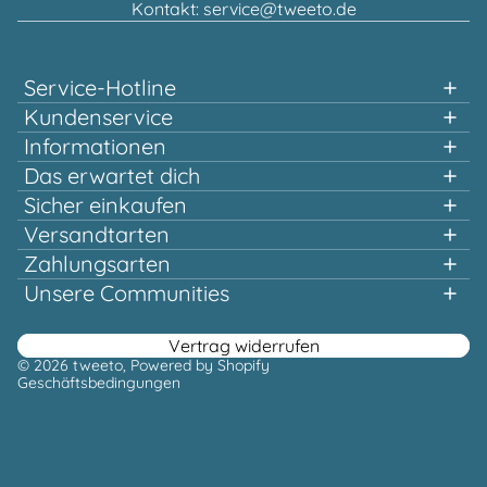
Kontakt: service@tweeto.de
Service-Hotline
Unterstützung und Beratung unter:
Kundenservice
Informationen
0151 58707657
Das erwartet dich
Schnelles einkaufen
Sicher einkaufen
Mo-Di & Do-Fr, 10:00 - 12:00 Uhr
Mehrfach ausgezeichnet und zertifiziert!
Versandtarten
Qualität, die sich lohnt
Zahlungsarten
Schon ab 100,00 € versandtkostenfrei*
Oder über unser
Unsere Communities
Kontaktformular
Facebook
Instagram
Youtube
Pinterest
Vertrag widerrufen
© 2026
tweeto
, Powered by Shopify
Geschäftsbedingungen