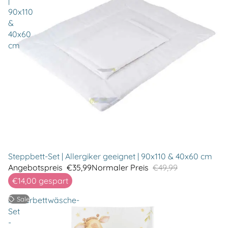
|
90x110
&
40x60
cm
Steppbett-Set | Allergiker geeignet | 90x110 & 40x60 cm
Angebotspreis
€35,99
Normaler Preis
€49,99
€14,00
gespart
Kinderbettwäsche-
Sale
Set
-