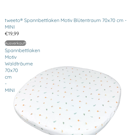
tweeto® Spannbettlaken Motiv Blütentraum 70x70 cm -
MINI
€19,99
tweeto®
Ausverkauft
Spannbettlaken
Motiv
Waldträume
70x70
cm
-
MINI