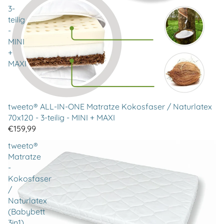
3-
teilig
-
MINI
+
MAXI
tweeto® ALL-IN-ONE Matratze Kokosfaser / Naturlatex
70x120 - 3-teilig - MINI + MAXI
€159,99
tweeto®
Matratze
-
Kokosfaser
/
Naturlatex
(Babybett
3in1)