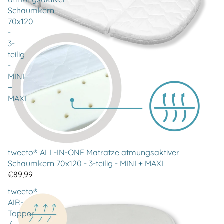
Schaumkern
70x120
-
3-
teilig
-
MINI
+
MAXI
tweeto® ALL-IN-ONE Matratze atmungsaktiver
Schaumkern 70x120 - 3-teilig - MINI + MAXI
€89,99
tweeto®
AIR-
Topper