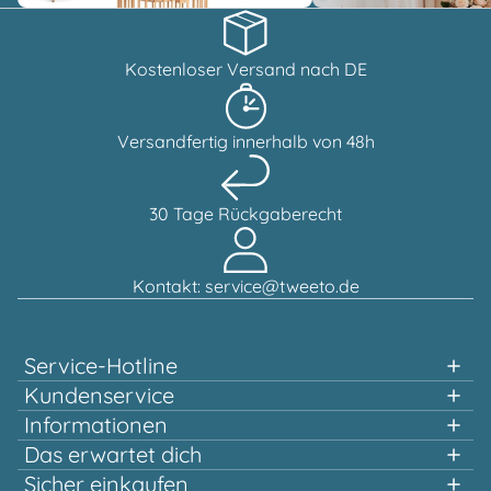
Kostenloser Versand nach DE
Versandfertig innerhalb von 48h
30 Tage Rückgaberecht
Kontakt: service@tweeto.de
Service-Hotline
Unterstützung und Beratung unter:
Kundenservice
Informationen
0151 58707657
Das erwartet dich
Schnelles einkaufen
Sicher einkaufen