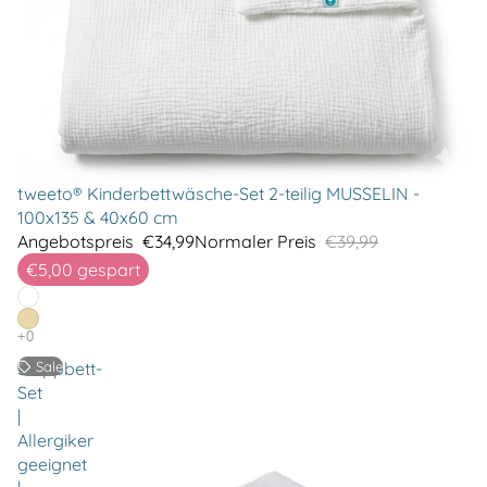
tweeto® Kinderbettwäsche-Set 2-teilig MUSSELIN -
100x135 & 40x60 cm
Angebotspreis
€34,99
Normaler Preis
€39,99
€5,00
gespart
Steppbett-
Sale
Set
|
Allergiker
geeignet