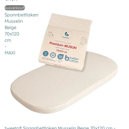
tweeto®
Ausverkauft
Spannbettlaken
Musselin
Beige
70x120
cm
-
MAXI
tweeto® Spannbettlaken Musselin Beige 70x120 cm -