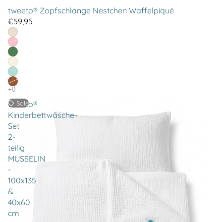
tweeto® Zopfschlange Nestchen Waffelpiqué
€59,95
tweeto®
Sale
Kinderbettwäsche-
Set
2-
teilig
MUSSELIN
-
100x135
&
40x60
cm