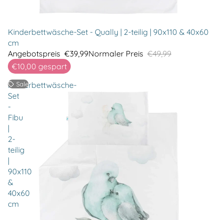
Kinderbettwäsche-Set - Qually | 2-teilig | 90x110 & 40x60
cm
Angebotspreis
€39,99
Normaler Preis
€49,99
€10,00
gespart
Kinderbettwäsche-
Sale
Set
-
Fibu
|
2-
teilig
|
90x110
&
40x60
cm