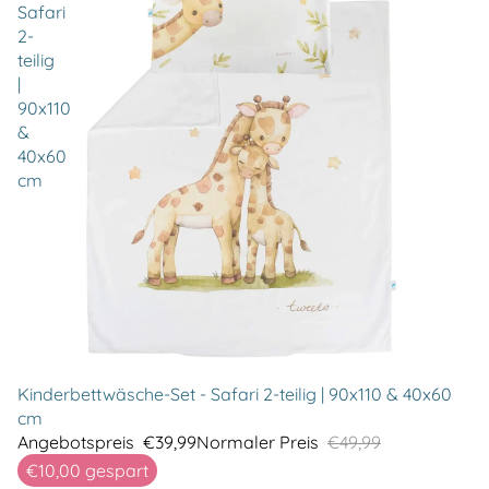
Safari
2-
teilig
|
90x110
&
40x60
cm
Kinderbettwäsche-Set - Safari 2-teilig | 90x110 & 40x60
cm
Angebotspreis
€39,99
Normaler Preis
€49,99
€10,00
gespart