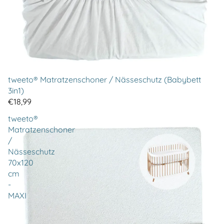
tweeto® Matratzenschoner / Nässeschutz (Babybett
3in1)
€18,99
tweeto®
Matratzenschoner
/
Nässeschutz
70x120
cm
-
MAXI