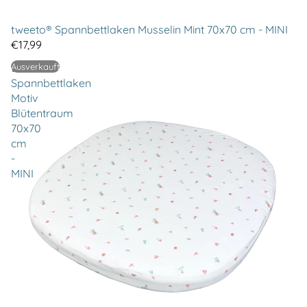
tweeto® Spannbettlaken Musselin Mint 70x70 cm - MINI
€17,99
tweeto®
Ausverkauft
Spannbettlaken
Motiv
Blütentraum
70x70
cm
-
MINI