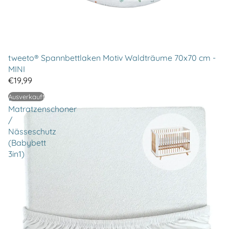
tweeto® Spannbettlaken Motiv Waldträume 70x70 cm -
MINI
€19,99
tweeto®
Ausverkauft
Matratzenschoner
/
Nässeschutz
(Babybett
3in1)