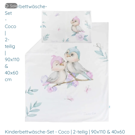
Kinderbettwäsche-
Sale
Set
-
Coco
|
2-
teilig
|
90x110
&
40x60
cm
Kinderbettwäsche-Set - Coco | 2-teilig | 90x110 & 40x60