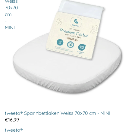
Weiss
70x70
cm
-
MINI
tweeto® Spannbettlaken Weiss 70x70 cm - MINI
€16,99
tweeto®