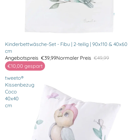
Kinderbettwäsche-Set - Fibu | 2-teilig | 90x110 & 40x60
cm
Angebotspreis
€39,99
Normaler Preis
€49,99
€10,00
gespart
tweeto®
Kissenbezug
Coco
40x40
cm