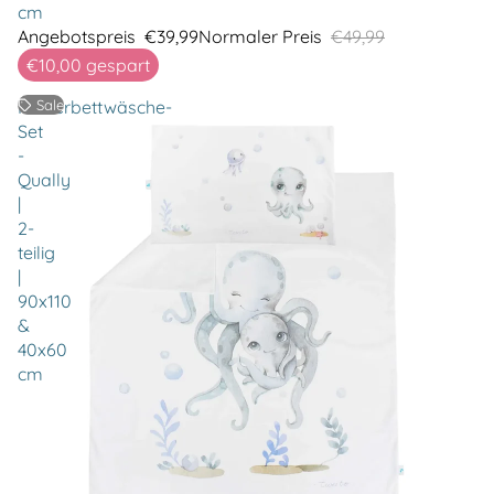
cm
Angebotspreis
€39,99
Normaler Preis
€49,99
€10,00
gespart
Kinderbettwäsche-
Sale
Set
-
Qually
|
2-
teilig
|
90x110
&
40x60
cm