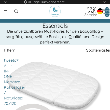
30 Tage Rückgaberecht
Region
Artikel
Warenk
und
insgesa
Sprache
0
Essentials
Die unverzichtbaren Must-haves für den Babyalltag –
sorgfältig ausgewählte Basics, die Qualität und Design
perfekt vereinen.
Filtern
Spaltenraste
tweeto®
ALL-
IN-
ONE
Matratze
Kokosfaser
/
Naturlatex
70x120
-