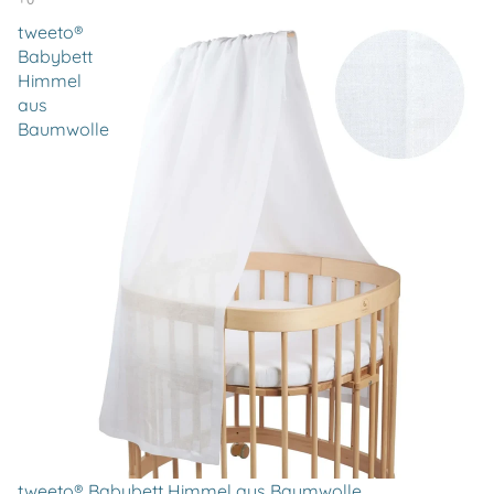
tweeto®
Babybett
Himmel
aus
Baumwolle
tweeto® Babybett Himmel aus Baumwolle