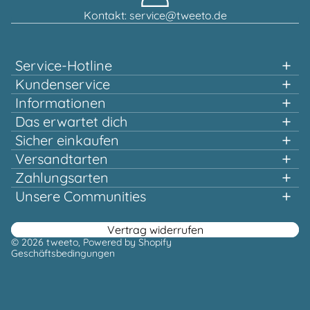
Kontakt: service@tweeto.de
Service-Hotline
Unterstützung und Beratung unter:
Kundenservice
Informationen
0151 58707657
Das erwartet dich
Schnelles einkaufen
Sicher einkaufen
Mo-Di & Do-Fr, 10:00 - 12:00 Uhr
Mehrfach ausgezeichnet und zertifiziert!
Versandtarten
Qualität, die sich lohnt
Zahlungsarten
Schon ab 100,00 € versandtkostenfrei*
Oder über unser
Unsere Communities
Kontaktformular
Facebook
Instagram
Youtube
Pinterest
Vertrag widerrufen
© 2026
tweeto
, Powered by Shopify
Geschäftsbedingungen