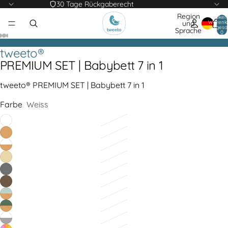
30 Tage Rückgaberecht
Region
Artikel
Warenk
und
insgesa
Sprache
0
tweeto®
PREMIUM SET | Babybett 7 in 1
tweeto® PREMIUM SET | Babybett 7 in 1
Farbe
Weiss