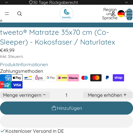
30 Tage Rückgaberecht
Region
Artikel
Warenk
und
insgesa
Sprache
0
tweeto® Matratze 35x70 cm (Co-
Sleeper) - Kokosfaser / Naturlatex
€49,99
Inkl. Steuern.
Produktinformationen
Zahlungsmethoden
Menge verringern
Menge erhöhen
Hinzufügen
Kostenloser Versand in DE