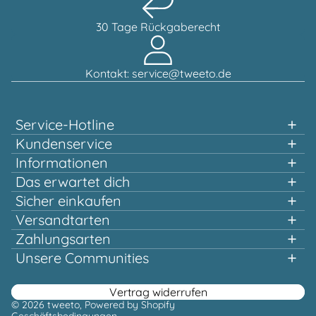
30 Tage Rückgaberecht
Kontakt: service@tweeto.de
Service-Hotline
Unterstützung und Beratung unter:
Kundenservice
Informationen
0151 58707657
Das erwartet dich
Schnelles einkaufen
Sicher einkaufen
Mo-Di & Do-Fr, 10:00 - 12:00 Uhr
Mehrfach ausgezeichnet und zertifiziert!
Versandtarten
Qualität, die sich lohnt
Zahlungsarten
Schon ab 100,00 € versandtkostenfrei*
Oder über unser
Unsere Communities
Kontaktformular
Facebook
Instagram
Youtube
Pinterest
Vertrag widerrufen
© 2026
tweeto
, Powered by Shopify
Geschäftsbedingungen