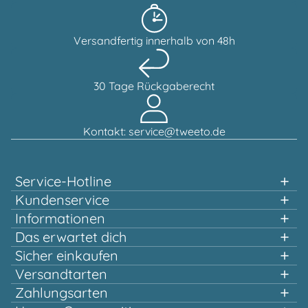
Versandfertig innerhalb von 48h
30 Tage Rückgaberecht
Kontakt: service@tweeto.de
Service-Hotline
Unterstützung und Beratung unter:
Kundenservice
Informationen
0151 58707657
Das erwartet dich
Schnelles einkaufen
Sicher einkaufen
Mo-Di & Do-Fr, 10:00 - 12:00 Uhr
Mehrfach ausgezeichnet und zertifiziert!
Versandtarten
Qualität, die sich lohnt
Zahlungsarten
Schon ab 100,00 € versandtkostenfrei*