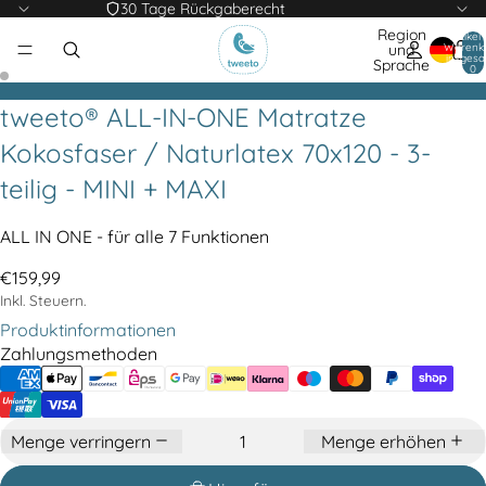
30 Tage Rückgaberecht
Region
Artikel
Warenk
und
insgesa
Sprache
0
tweeto® ALL-IN-ONE Matratze
Kokosfaser / Naturlatex 70x120 - 3-
teilig - MINI + MAXI
ALL IN ONE - für alle 7 Funktionen
€159,99
Inkl. Steuern.
Produktinformationen
Zahlungsmethoden
Menge verringern
Menge erhöhen