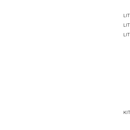
LIT
LIT
LI
KI