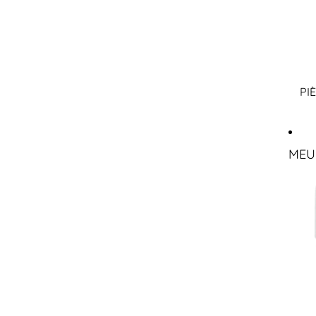
PI
MEU