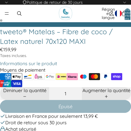
Politique de retour de 30 jours
Région
Nomb
total
et
d’articl
langue
dans l
panier:
tweeto® Matelas – Fibre de coco /
Latex naturel 70x120 MAXI
€159,99
Taxes incluses.
Informations sur le produit
Moyens de paiement
Diminuer la quantité
Augmenter la quantité
Épuisé
Livraison en France pour seulement 13,99 €
Droit de retour sous 30 jours
Achat sécurisé