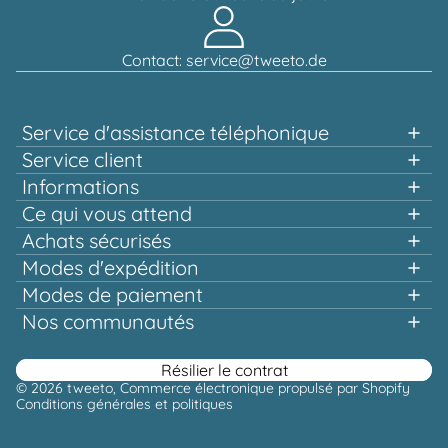
Contact: service@tweeto.de
Service d'assistance téléphonique
Assistance et conseil au:
Service client
Informations
+49 151 58707657
Ce qui vous attend
Achats rapides
Achats sécurisés
Lun-mar & jeu-ven, 10h00 - 12h00
Plusieurs fois récompensé et certifié!
Modes d'expédition
Une qualité qui en vaut la peine
Modes de paiement
Livraison gratuite dès 100,00 €*
Ou via notre
Nos communautés
formulaire de contact
Facebook
Instagram
Youtube
Pinterest
Résilier le contrat
© 2026
tweeto
, Commerce électronique propulsé par Shopify
Conditions générales et politiques