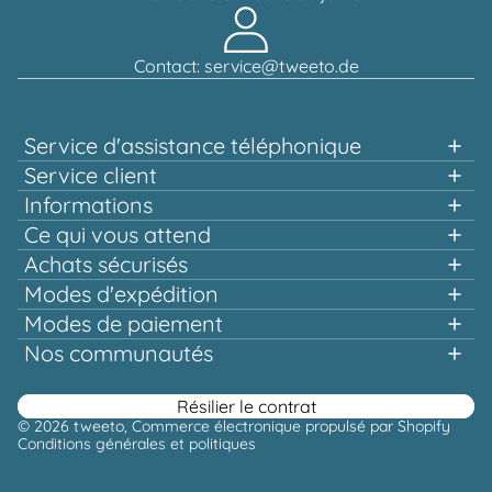
Contact: service@tweeto.de
Service d'assistance téléphonique
Assistance et conseil au:
Service client
Informations
+49 151 58707657
Ce qui vous attend
Achats rapides
Achats sécurisés
Lun-mar & jeu-ven, 10h00 - 12h00
Plusieurs fois récompensé et certifié!
Modes d'expédition
Une qualité qui en vaut la peine
Modes de paiement
Livraison gratuite dès 100,00 €*
Ou via notre
Nos communautés
formulaire de contact
Facebook
Instagram
Youtube
Pinterest
Résilier le contrat
© 2026
tweeto
, Commerce électronique propulsé par Shopify
Conditions générales et politiques