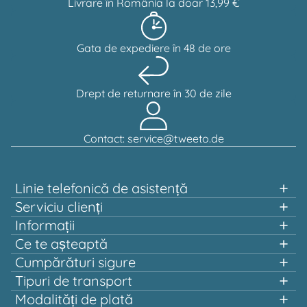
Livrare în România la doar 13,99 €
Gata de expediere în 48 de ore
Drept de returnare în 30 de zile
Contact: service@tweeto.de
Linie telefonică de asistență
Asistență și consiliere la:
Serviciu clienți
Informații
+49 151 58707657
Ce te așteaptă
Cumpărături rapide
Cumpărături sigure
Luni-marți și joi-vineri, între orele 10:00 și 12:00
Premiat și certificat de mai multe ori!
Tipuri de transport
Calitate care merită
Modalități de plată
Transport gratuit începând de la 100,00 €*