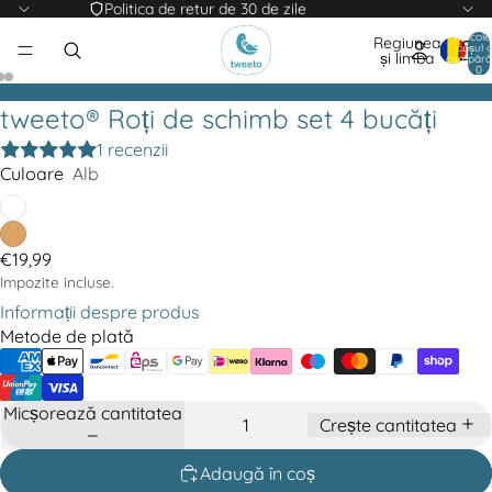
Politica de retur de 30 de zile
Articole
Regiunea
coșul 
și limba
cumpărăt
0
tweeto® Roți de schimb set 4 bucăți
1 recenzii
Culoare
Alb
€19,99
Impozite incluse.
Informații despre produs
Metode de plată
Micșorează cantitatea
Crește cantitatea
Adaugă în coș