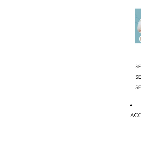
SE
S
S
ACC