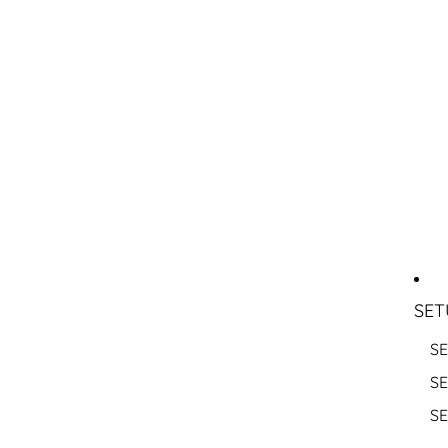
SET
SE
S
S