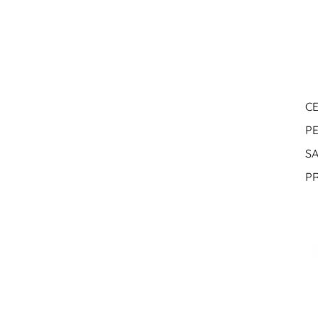
CE
PE
S
P