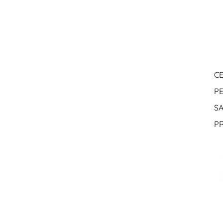
CE
PE
S
P