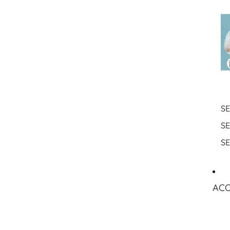
SE
S
S
ACC