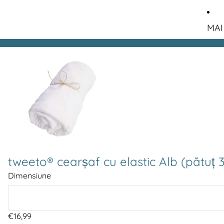
MAI
tweeto® cearșaf cu elastic Alb (pătuț 3
Dimensiune
€16,99