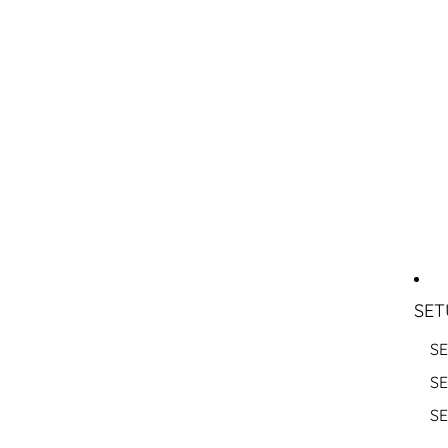
SET
SE
S
S