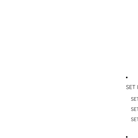
SET 
SE
SE
SE