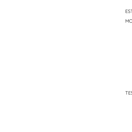
ES
MO
TE