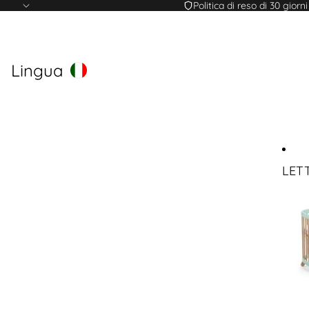
Politica di reso di 30 giorni
Lingua
LETT