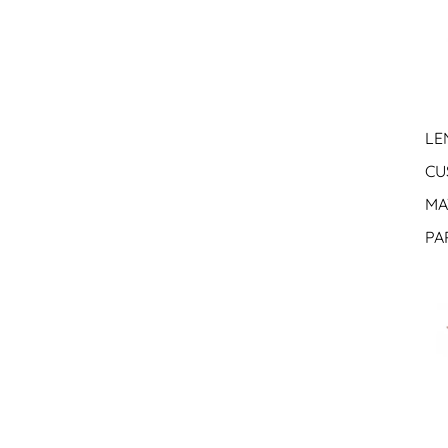
LE
CU
MA
PA