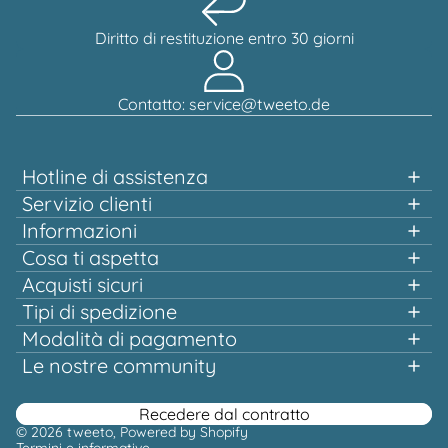
Diritto di restituzione entro 30 giorni
Contatto: service@tweeto.de
Hotline di assistenza
Assistenza e consulenza al numero:
Servizio clienti
Informazioni
+49 151 58707657
Cosa ti aspetta
Acquisti veloci
Acquisti sicuri
Lun-Mar e Gio-Ven, dalle 10:00 alle 12:00
Pluripremiato e certificato!
Tipi di spedizione
Qualità che vale la pena
o
Modalità di pagamento
Spedizione gratuita già a partire da 100,00 €*
Oppure tramite il nostro
Le nostre community
modulo di contatto
Facebook
Instagram
Youtube
Pinterest
Recedere dal contratto
© 2026
tweeto
, Powered by Shopify
Termini e informative