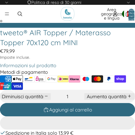
Politica di reso di 30 giorni
Area
Total
articol
geografica
nel
e lingua
carrell
0
tweeto® AIR Topper / Materasso
Topper 70x120 cm MINI
€79,99
Imposte incluse.
Informazioni sul prodotto
Metodi di pagamento
Diminuisci quantità
Aumenta quantità
Aggiungi al carrello
Spedizione in Italia solo 13,99 €